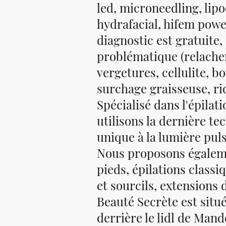
led, microneedling, lip
hydrafacial, hifem powe
diagnostic est gratuite,
problématique (relach
vergetures, cellulite, b
surchage graisseuse, rid
Spécialisé dans l'épilat
utilisons la dernière t
unique à la lumière puls
Nous proposons égalemen
pieds, épilations classi
et sourcils, extensions 
Beauté Secrète est situ
derrière le lidl de Mand