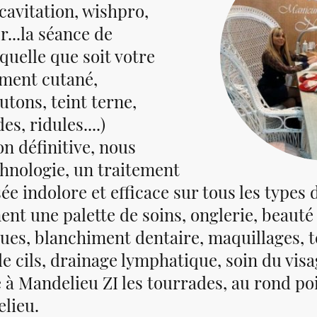
ocavitation, wishpro,
r...la séance de
 quelle que soit votre
ement cutané,
outons, teint terne,
es, ridules....)
ion définitive, nous
echnologie, un traitement
ée indolore et efficace sur tous les types 
t une palette de soins, onglerie, beauté
ques, blanchiment dentaire, maquillages, t
de cils, drainage lymphatique, soin du visa
é à Mandelieu ZI les tourrades, au rond po
elieu.