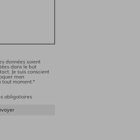
es données soient
itées dans le but
tact. Je suis conscient
voquer mon
 tout moment.*
s obligatoires
nvoyer