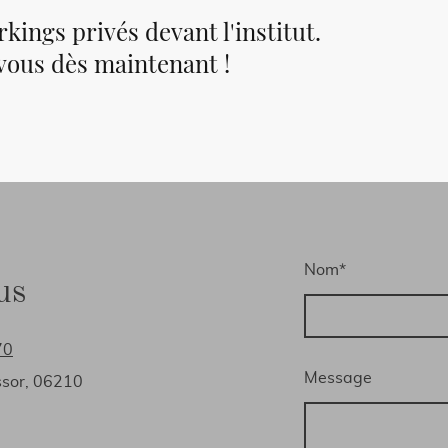
rkings privés devant l'institut.
vous dès maintenant !
Nom
*
us
70
Message
ssor, 06210