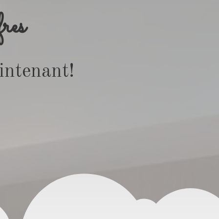
fres
intenant!