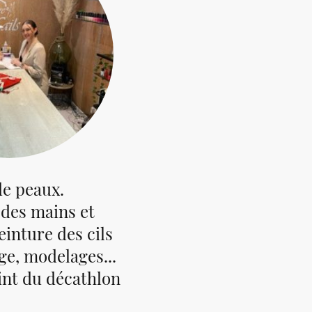
de peaux.
 des mains et
einture des cils
ge, modelages...
int du décathlon